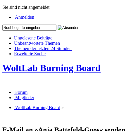
Sie sind nicht angemeldet.
Anmelden
Ungelesene Beiträge
Unbeantwortete Themen
Themen der letzten 24 Stunden
Erweiterte Suche
WoltLab Burning Board
Forum
Mitglieder
WoltLab Burning Board
»
E-Mail an »Anja Battefeld-Goos« senden