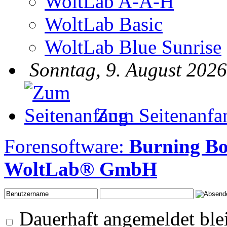
WoltLab A-A-H
WoltLab Basic
WoltLab Blue Sunrise
Sonntag, 9. August 2026
Zum Seitenanfa
Forensoftware:
Burning B
WoltLab® GmbH
Dauerhaft angemeldet ble