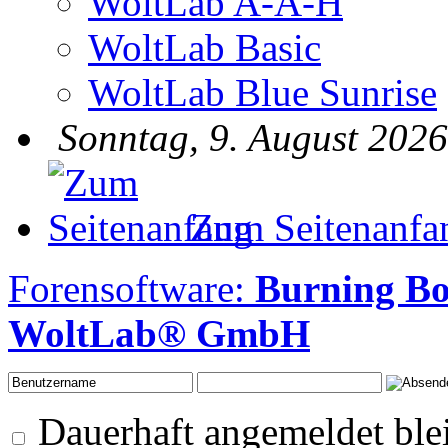
WoltLab A-A-H
WoltLab Basic
WoltLab Blue Sunrise
Sonntag, 9. August 2026
Zum Seitenanfa
Forensoftware:
Burning B
WoltLab® GmbH
Dauerhaft angemeldet ble