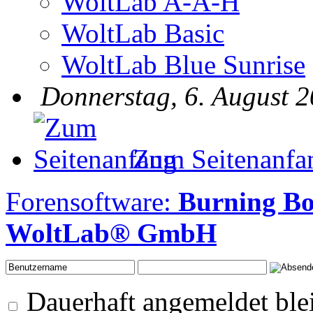
WoltLab A-A-H
WoltLab Basic
WoltLab Blue Sunrise
Donnerstag, 6. August 2
Zum Seitenanfa
Forensoftware:
Burning B
WoltLab® GmbH
Dauerhaft angemeldet ble