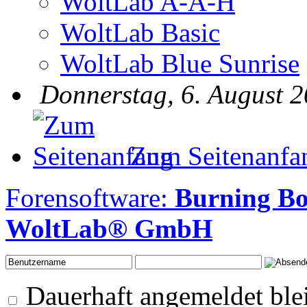
WoltLab A-A-H
WoltLab Basic
WoltLab Blue Sunrise
Donnerstag, 6. August 2
Zum Seitenanfa
Forensoftware:
Burning B
WoltLab® GmbH
Dauerhaft angemeldet ble