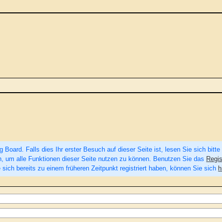
Board. Falls dies Ihr erster Besuch auf dieser Seite ist, lesen Sie sich bitte
eren, um alle Funktionen dieser Seite nutzen zu können. Benutzen Sie das
Regis
 sich bereits zu einem früheren Zeitpunkt registriert haben, können Sie sich
h