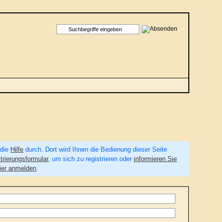
 die
Hilfe
durch. Dort wird Ihnen die Bedienung dieser Seite
trierungsformular
, um sich zu registrieren oder
informieren Sie
ier anmelden
.