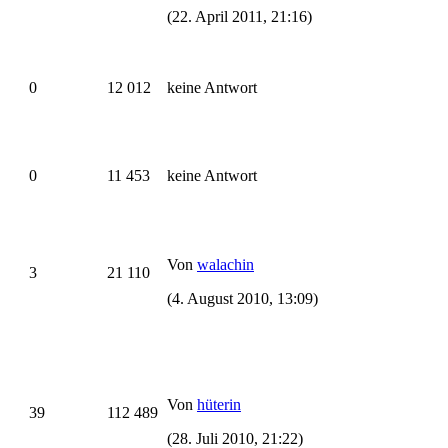
(22. April 2011, 21:16)
0
12 012
keine Antwort
0
11 453
keine Antwort
Von
walachin
3
21 110
(4. August 2010, 13:09)
Von
hüterin
39
112 489
(28. Juli 2010, 21:22)