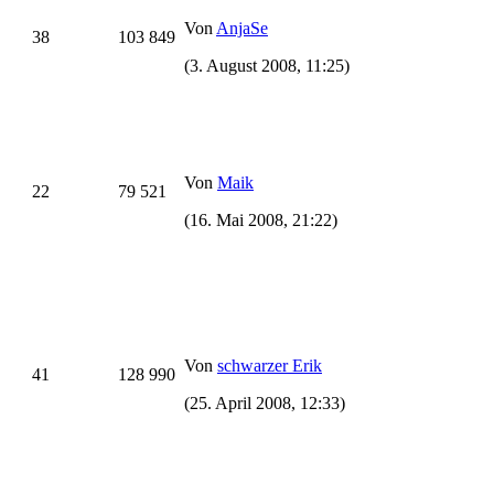
Von
AnjaSe
38
103 849
(3. August 2008, 11:25)
Von
Maik
22
79 521
(16. Mai 2008, 21:22)
Von
schwarzer Erik
41
128 990
(25. April 2008, 12:33)