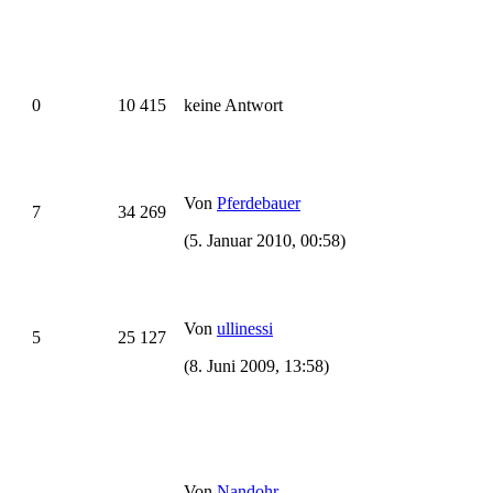
0
10 415
keine Antwort
Von
Pferdebauer
7
34 269
(5. Januar 2010, 00:58)
Von
ullinessi
5
25 127
(8. Juni 2009, 13:58)
Von
Nandohr