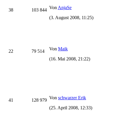
Von
AnjaSe
38
103 844
(3. August 2008, 11:25)
Von
Maik
22
79 514
(16. Mai 2008, 21:22)
Von
schwarzer Erik
41
128 979
(25. April 2008, 12:33)