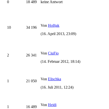
0
18 489
keine Antwort
Von
Holljak
10
34 196
(16. April 2013, 23:09)
Von
CiuFio
2
26 341
(14. Februar 2012, 18:14)
Von
Elischka
1
21 050
(16. Juli 2011, 12:24)
Von
Heidi
1
16 489