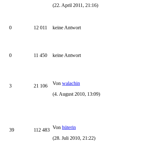
(22. April 2011, 21:16)
0
12 011
keine Antwort
0
11 450
keine Antwort
Von
walachin
3
21 106
(4. August 2010, 13:09)
Von
hüterin
39
112 483
(28. Juli 2010, 21:22)