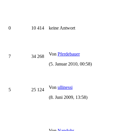
0
10 414
keine Antwort
Von
Pferdebauer
7
34 268
(5. Januar 2010, 00:58)
Von
ullinessi
5
25 124
(8. Juni 2009, 13:58)
Von
Nandohr