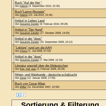
Buch "Auf der Hut "
Von
hüterin
(4. September 2010, 22:35)
Buch"Lamm-Rezepte"
Von
hüterin
(23. Juli 2010, 15:35)
Artikel in Liebes Land
Von
Susanne Zander
(8. Februar 2010, 09:28)
Artikel in "Der Hund"
Von
Susanne Zander
(17. Oktober 2009, 14:03)
Artikel in der "dogs"
Von
Susanne Zander
(10. September 2009, 10:12)
"Lektüre" rund um die AAH
Von
Choco
(1. Juli 2008, 07:43)
Artikel in der "dogs"
Von
Susanne Zander
(7. Mai 2008, 12:19)
Literatur speziell über die Altdeutschen
Von
frag_mal_was
(3. Februar 2008, 20:28)
Hirten- und Hütehunde - deutsche-schafzucht
Von
Ziege
(12. Januar 2008, 17:56)
Buch von Cesar Milan
Von
drifter
(11. Dezember 2007, 22:50)
1
2
Sortierung & Filterung