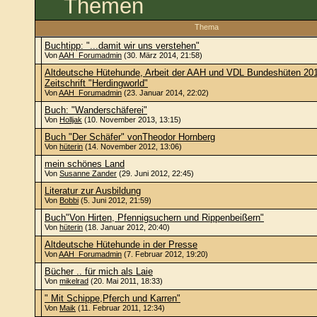
Themen
Thema
Buchtipp: "...damit wir uns verstehen"
Von
AAH_Forumadmin
(30. März 2014, 21:58)
Altdeutsche Hütehunde, Arbeit der AAH und VDL Bundeshüten 201
Zeitschrift "Herdingworld"
Von
AAH_Forumadmin
(23. Januar 2014, 22:02)
Buch: "Wanderschäferei"
Von
Holljak
(10. November 2013, 13:15)
Buch "Der Schäfer" vonTheodor Hornberg
Von
hüterin
(14. November 2012, 13:06)
mein schönes Land
Von
Susanne Zander
(29. Juni 2012, 22:45)
Literatur zur Ausbildung
Von
Bobbi
(5. Juni 2012, 21:59)
Buch"Von Hirten, Pfennigsuchern und Rippenbeißern"
Von
hüterin
(18. Januar 2012, 20:40)
Altdeutsche Hütehunde in der Presse
Von
AAH_Forumadmin
(7. Februar 2012, 19:20)
Bücher .. für mich als Laie
Von
mikelrad
(20. Mai 2011, 18:33)
" Mit Schippe,Pferch und Karren"
Von
Maik
(11. Februar 2011, 12:34)