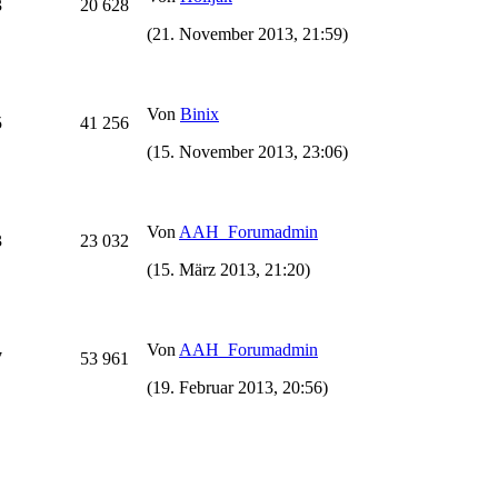
3
20 628
(21. November 2013, 21:59)
Von
Binix
5
41 256
(15. November 2013, 23:06)
Von
AAH_Forumadmin
3
23 032
(15. März 2013, 21:20)
Von
AAH_Forumadmin
7
53 961
(19. Februar 2013, 20:56)