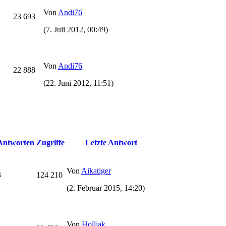
Von
Andi76
23 693
(7. Juli 2012, 00:49)
Von
Andi76
22 888
(22. Juni 2012, 11:51)
Antworten
Zugriffe
Letzte Antwort
Von
Aikatiger
3
124 210
(2. Februar 2015, 14:20)
Von
Holljak