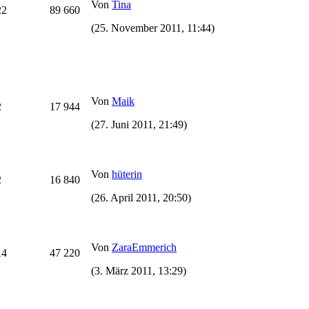
Von
Tina
22
89 660
(25. November 2011, 11:44)
Von
Maik
2
17 944
(27. Juni 2011, 21:49)
Von
hüterin
2
16 840
(26. April 2011, 20:50)
Von
ZaraEmmerich
14
47 220
(3. März 2011, 13:29)