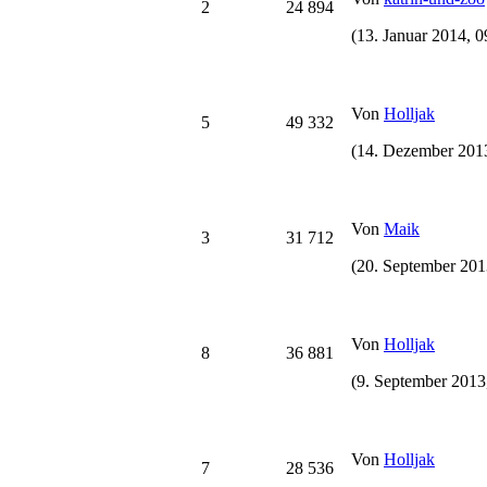
2
24 894
(13. Januar 2014, 0
Von
Holljak
5
49 332
(14. Dezember 2013
Von
Maik
3
31 712
(20. September 201
Von
Holljak
8
36 881
(9. September 2013
Von
Holljak
7
28 536