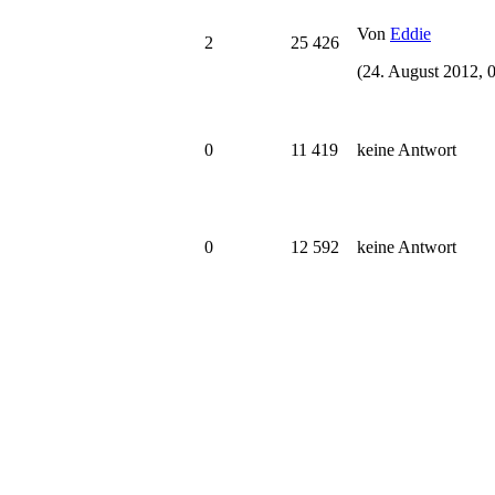
Von
Eddie
2
25 426
(24. August 2012, 
0
11 419
keine Antwort
0
12 592
keine Antwort