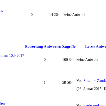
us
0
14 264
keine Antwort
Bewertung
Antworten
Zugriffe
Letzte Antw
orn am 10.9.2017
0
100 344
keine Antwort
Von
Susanne Zande
1
59 584
(26. Januar 2015, 1
llen
Von
katrin-und-zoo