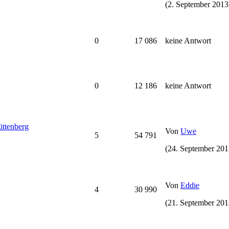
(2. September 2013
0
17 086
keine Antwort
0
12 186
keine Antwort
üttenberg
Von
Uwe
5
54 791
(24. September 201
Von
Eddie
4
30 990
(21. September 201