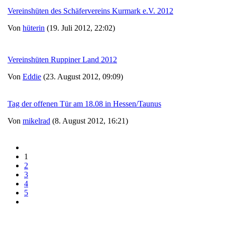
Vereinshüten des Schäfervereins Kurmark e.V. 2012
Von
hüterin
(19. Juli 2012, 22:02)
Vereinshüten Ruppiner Land 2012
Von
Eddie
(23. August 2012, 09:09)
Tag der offenen Tür am 18.08 in Hessen/Taunus
Von
mikelrad
(8. August 2012, 16:21)
1
2
3
4
5