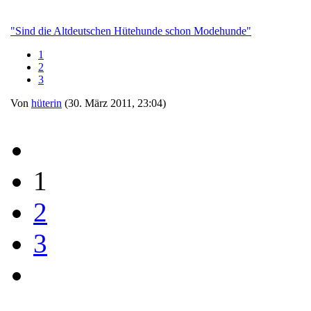
"Sind die Altdeutschen Hütehunde schon Modehunde"
1
2
3
Von
hüterin
(30. März 2011, 23:04)
1
2
3