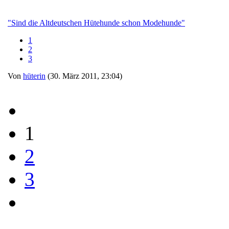
"Sind die Altdeutschen Hütehunde schon Modehunde"
1
2
3
Von
hüterin
(30. März 2011, 23:04)
1
2
3