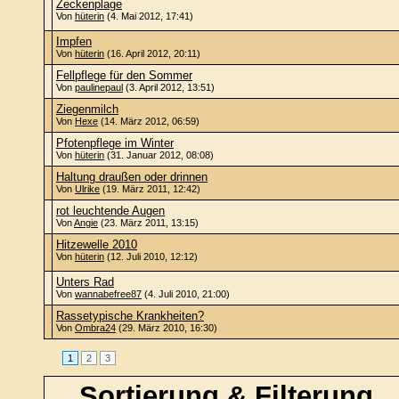
Zeckenplage
Von
hüterin
(4. Mai 2012, 17:41)
Impfen
Von
hüterin
(16. April 2012, 20:11)
Fellpflege für den Sommer
Von
paulinepaul
(3. April 2012, 13:51)
Ziegenmilch
Von
Hexe
(14. März 2012, 06:59)
Pfotenpflege im Winter
Von
hüterin
(31. Januar 2012, 08:08)
Haltung draußen oder drinnen
Von
Ulrike
(19. März 2011, 12:42)
rot leuchtende Augen
Von
Angie
(23. März 2011, 13:15)
Hitzewelle 2010
Von
hüterin
(12. Juli 2010, 12:12)
Unters Rad
Von
wannabefree87
(4. Juli 2010, 21:00)
Rassetypische Krankheiten?
Von
Ombra24
(29. März 2010, 16:30)
1
2
3
Sortierung & Filterung