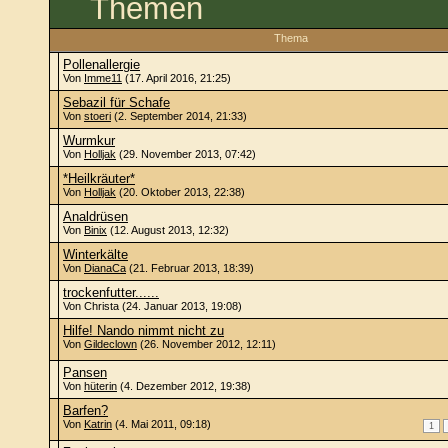
Themen
Thema
Pollenallergie
Von
Imme11
(17. April 2016, 21:25)
Sebazil für Schafe
Von
stoeri
(2. September 2014, 21:33)
Wurmkur
Von
Holljak
(29. November 2013, 07:42)
*Heilkräuter*
Von
Holljak
(20. Oktober 2013, 22:38)
Analdrüsen
Von
Binix
(12. August 2013, 12:32)
Winterkälte
Von
DianaCa
(21. Februar 2013, 18:39)
trockenfutter......
Von Christa (24. Januar 2013, 19:08)
Hilfe! Nando nimmt nicht zu
Von
Gildeclown
(26. November 2012, 12:11)
Pansen
Von
hüterin
(4. Dezember 2012, 19:38)
Barfen?
Von
Katrin
(4. Mai 2011, 09:18)
1