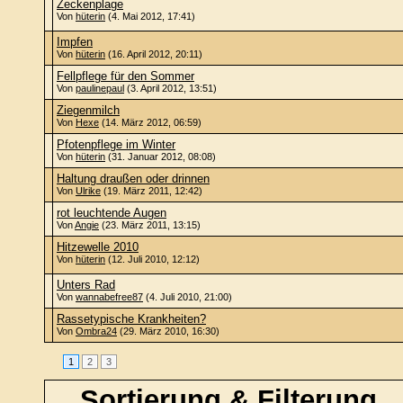
Zeckenplage
Von
hüterin
(4. Mai 2012, 17:41)
Impfen
Von
hüterin
(16. April 2012, 20:11)
Fellpflege für den Sommer
Von
paulinepaul
(3. April 2012, 13:51)
Ziegenmilch
Von
Hexe
(14. März 2012, 06:59)
Pfotenpflege im Winter
Von
hüterin
(31. Januar 2012, 08:08)
Haltung draußen oder drinnen
Von
Ulrike
(19. März 2011, 12:42)
rot leuchtende Augen
Von
Angie
(23. März 2011, 13:15)
Hitzewelle 2010
Von
hüterin
(12. Juli 2010, 12:12)
Unters Rad
Von
wannabefree87
(4. Juli 2010, 21:00)
Rassetypische Krankheiten?
Von
Ombra24
(29. März 2010, 16:30)
1
2
3
Sortierung & Filterung