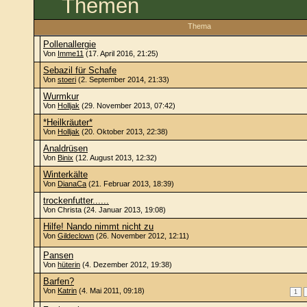
Themen
Thema
Pollenallergie
Von
Imme11
(17. April 2016, 21:25)
Sebazil für Schafe
Von
stoeri
(2. September 2014, 21:33)
Wurmkur
Von
Holljak
(29. November 2013, 07:42)
*Heilkräuter*
Von
Holljak
(20. Oktober 2013, 22:38)
Analdrüsen
Von
Binix
(12. August 2013, 12:32)
Winterkälte
Von
DianaCa
(21. Februar 2013, 18:39)
trockenfutter......
Von Christa (24. Januar 2013, 19:08)
Hilfe! Nando nimmt nicht zu
Von
Gildeclown
(26. November 2012, 12:11)
Pansen
Von
hüterin
(4. Dezember 2012, 19:38)
Barfen?
Von
Katrin
(4. Mai 2011, 09:18)
1