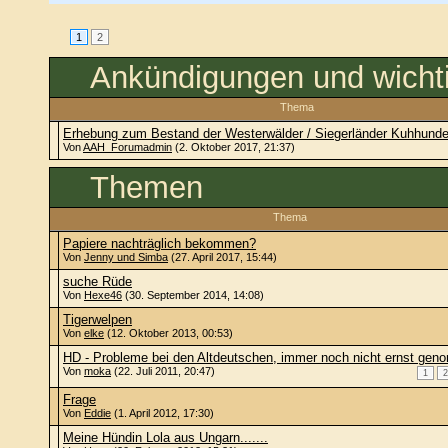
1
2
Ankündigungen und wich
Thema
Erhebung zum Bestand der Westerwälder / Siegerländer Kuhhund
Von
AAH_Forumadmin
(2. Oktober 2017, 21:37)
Themen
Thema
Papiere nachträglich bekommen?
Von
Jenny und Simba
(27. April 2017, 15:44)
suche Rüde
Von
Hexe46
(30. September 2014, 14:08)
Tigerwelpen
Von
elke
(12. Oktober 2013, 00:53)
HD - Probleme bei den Altdeutschen, immer noch nicht ernst ge
Von
moka
(22. Juli 2011, 20:47)
1
2
Frage
Von
Eddie
(1. April 2012, 17:30)
Meine Hündin Lola aus Ungarn.......