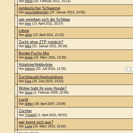
Von
Hexe
(20. Februar 2012, 15:21)
ostdeutscher Schwarzer
Von
wuscheldresden
(24. Januar 2012, 14:55)
wie vererben sich die Schläge
Von
Ines
(13. April 2011, 20:37)
zähne
Von
anne
(23. April 2011, 21:52)
Zucht ohne ZTP möglich?
Von
Mira
(31. Januar 2011, 00:26)
Border-Fuchs-Mix
Von
Angie
(23. März 2011, 13:30)
Hütelinie/Hobbylinie
Von
hüterin
(20. Juli 2010, 12:25)
1
Zuchttauglichkeitsprüfung
Von
Fina
(20. Juni 2010, 14:52)
Woher habt ihr eure Hunde?
Von
Susa
(1. Februar 2009, 22:06)
zucht
Von
drifter
(28. April 2007, 23:09)
Züchter
Von
Trixie02
(1. April 2010, 08:52)
wer kennt sich aus?
Von
Luna
(15. März 2010, 15:02)