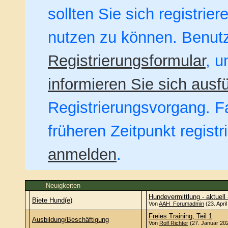
sollten Sie sich registrie
nutzen zu können. Benut
Registrierungsformular
, u
informieren Sie sich ausfü
Registrierungsvorgang. Fa
früheren Zeitpunkt regist
anmelden
.
Neuigkeiten
Hundevermittlung - aktuell 
Biete Hund(e)
Von
AAH_Forumadmin
(23. Apri
Freies Training, Teil 1
Ausbildung/Beschäftigung
Von
Rolf Richter
(27. Januar 202