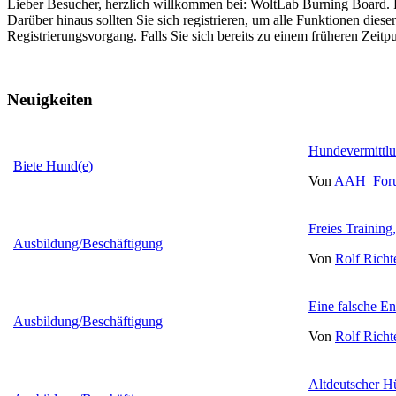
Lieber Besucher, herzlich willkommen bei: WoltLab Burning Board. Falls
Darüber hinaus sollten Sie sich registrieren, um alle Funktionen dies
Registrierungsvorgang. Falls Sie sich bereits zu einem früheren Zeitp
Neuigkeiten
Hundevermittlun
Biete Hund(e)
Von
AAH_For
Freies Training,
Ausbildung/Beschäftigung
Von
Rolf Richt
Eine falsche E
Ausbildung/Beschäftigung
Von
Rolf Richt
Altdeutscher H