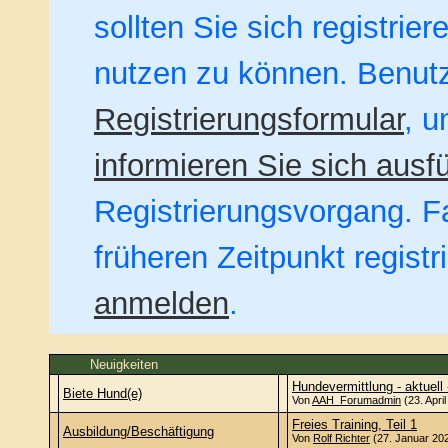
sollten Sie sich registrie
nutzen zu können. Benut
Registrierungsformular
, u
informieren Sie sich ausfü
Registrierungsvorgang. Fa
früheren Zeitpunkt regist
anmelden
.
Neuigkeiten
Hundevermittlung - aktuell 
Biete Hund(e)
Von
AAH_Forumadmin
(23. Apri
Freies Training, Teil 1
Ausbildung/Beschäftigung
Von
Rolf Richter
(27. Januar 202