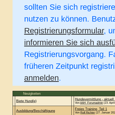
sollten Sie sich registrie
nutzen zu können. Benut
Registrierungsformular
, u
informieren Sie sich ausfü
Registrierungsvorgang. Fa
früheren Zeitpunkt regist
anmelden
.
Neuigkeiten
Hundevermittlung - aktuell 
Biete Hund(e)
Von
AAH_Forumadmin
(23. Apri
Freies Training, Teil 1
Ausbildung/Beschäftigung
Von
Rolf Richter
(27. Januar 202