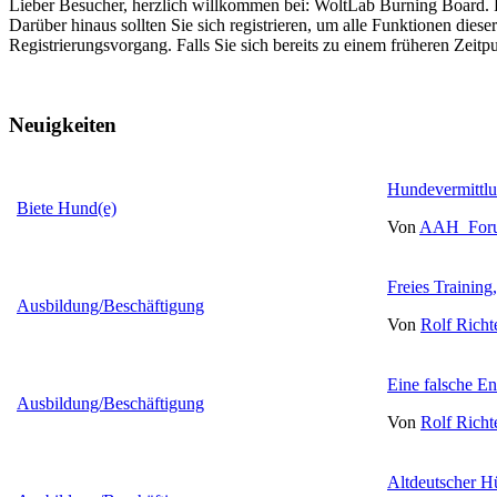
Lieber Besucher, herzlich willkommen bei: WoltLab Burning Board. Falls
Darüber hinaus sollten Sie sich registrieren, um alle Funktionen dies
Registrierungsvorgang. Falls Sie sich bereits zu einem früheren Zeitp
Neuigkeiten
Hundevermittlun
Biete Hund(e)
Von
AAH_For
Freies Training,
Ausbildung/Beschäftigung
Von
Rolf Richt
Eine falsche E
Ausbildung/Beschäftigung
Von
Rolf Richt
Altdeutscher H