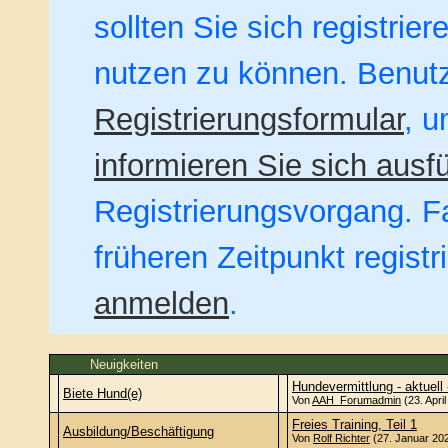
sollten Sie sich registrie
nutzen zu können. Benut
Registrierungsformular
, u
informieren Sie sich ausfü
Registrierungsvorgang. Fa
früheren Zeitpunkt regist
anmelden
.
Neuigkeiten
Hundevermittlung - aktuell 
Biete Hund(e)
Von
AAH_Forumadmin
(23. Apri
Freies Training, Teil 1
Ausbildung/Beschäftigung
Von
Rolf Richter
(27. Januar 202