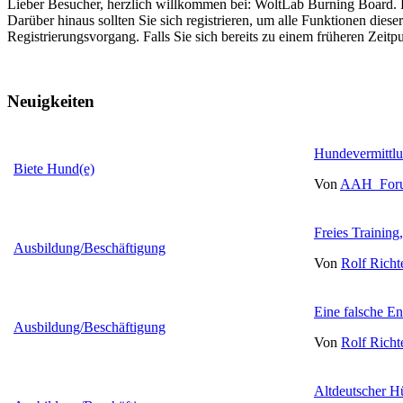
Lieber Besucher, herzlich willkommen bei: WoltLab Burning Board. Falls
Darüber hinaus sollten Sie sich registrieren, um alle Funktionen dies
Registrierungsvorgang. Falls Sie sich bereits zu einem früheren Zeitp
Neuigkeiten
Hundevermittlun
Biete Hund(e)
Von
AAH_For
Freies Training,
Ausbildung/Beschäftigung
Von
Rolf Richt
Eine falsche E
Ausbildung/Beschäftigung
Von
Rolf Richt
Altdeutscher H