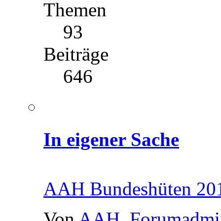
Themen
93
Beiträge
646
In eigener Sache
AAH Bundeshüten 201
Von
AAH_Forumadmi