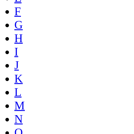
F
G
H
I
J
K
L
M
N
O