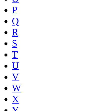
P
Q
R
S
T
U
V
W
X
Y