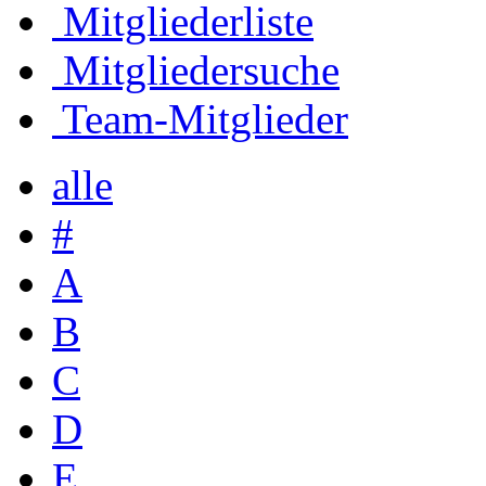
Mitgliederliste
Mitgliedersuche
Team-Mitglieder
alle
#
A
B
C
D
E