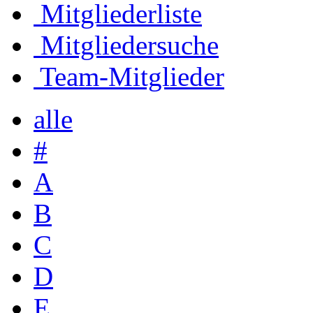
Mitgliederliste
Mitgliedersuche
Team-Mitglieder
alle
#
A
B
C
D
E