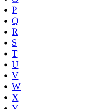
P
Q
R
S
T
U
V
W
X
Y