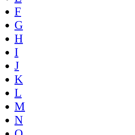
F
G
H
I
J
K
L
M
N
O