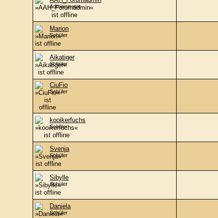
Administrator
Marion
Schüler
Aikatiger
Schüler
CiuFio
Schüler
kooikerfuchs
Schüler
Svenja
Schüler
Sibylle
Schüler
Daniela
Schüler