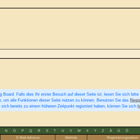
Board. Falls dies Ihr erster Besuch auf dieser Seite ist, lesen Sie sich bitte
eren, um alle Funktionen dieser Seite nutzen zu können. Benutzen Sie das
Regis
 sich bereits zu einem früheren Zeitpunkt registriert haben, können Sie sich
h
N
O
P
Q
R
S
T
U
V
W
X
Y
Z
Ä
Ü
Ö
E-Mail-Adresse
Website
Registrierungsdatum