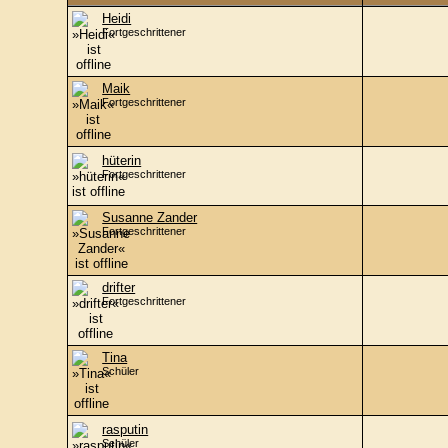
Heidi
Fortgeschrittener
Maik
Fortgeschrittener
hüterin
Fortgeschrittener
Susanne Zander
Fortgeschrittener
drifter
Fortgeschrittener
Tina
Schüler
rasputin
Schüler