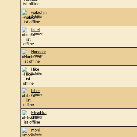
walachin
Schüler
fistel
Schüler
Nandohr
Schüler
Hike
Schüler
biber
Schüler
Elischka
Schüler
moni
Schüler