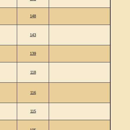
148
143
139
118
116
115