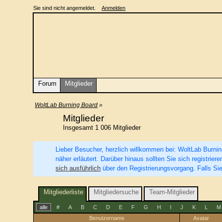
Sie sind nicht angemeldet.
Anmelden
Forum
Mitglieder
WoltLab Burning Board
»
Mitglieder
Insgesamt 1 006 Mitglieder
Lieber Besucher, herzlich willkommen bei: WoltLab Burning 
näher erläutert. Darüber hinaus sollten Sie sich registri
sich ausführlich
über den Registrierungsvorgang. Falls Sie
Mitgliederliste
Mitgliedersuche
Team-Mitglieder
alle
#
A
B
C
D
E
F
G
H
I
J
K
L
M
Benutzername
Avatar