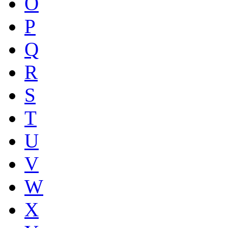
O
P
Q
R
S
T
U
V
W
X