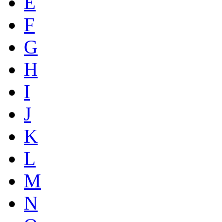
E
F
G
H
I
J
K
L
M
N