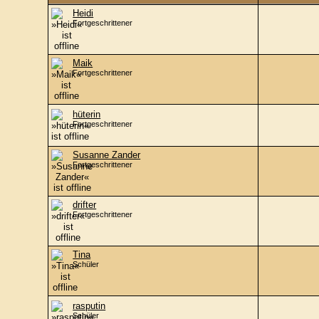
Heidi
Fortgeschrittener
Maik
Fortgeschrittener
hüterin
Fortgeschrittener
Susanne Zander
Fortgeschrittener
drifter
Fortgeschrittener
Tina
Schüler
rasputin
Schüler