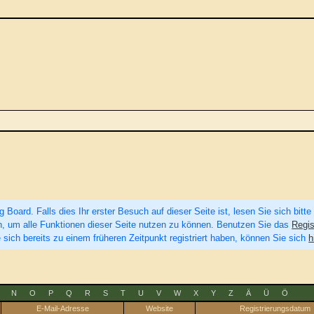
Board. Falls dies Ihr erster Besuch auf dieser Seite ist, lesen Sie sich bitte
eren, um alle Funktionen dieser Seite nutzen zu können. Benutzen Sie das
Regis
 sich bereits zu einem früheren Zeitpunkt registriert haben, können Sie sich
h
N
O
P
Q
R
S
T
U
V
W
X
Y
Z
Ä
Ü
Ö
E-Mail-Adresse
Website
Registrierungsdatum