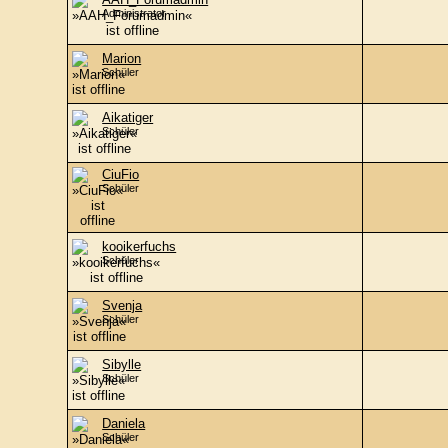
Administrator
Marion
Schüler
Aikatiger
Schüler
CiuFio
Schüler
kooikerfuchs
Schüler
Svenja
Schüler
Sibylle
Schüler
Daniela
Schüler