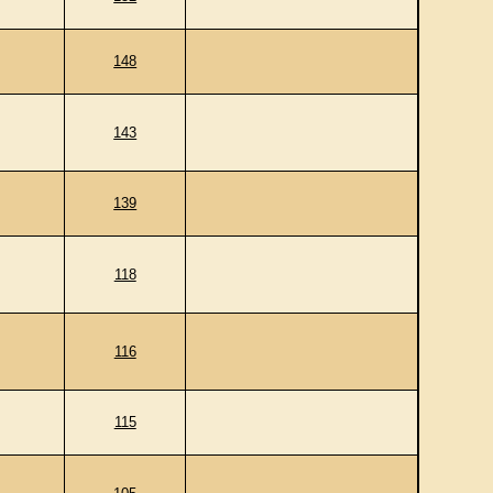
148
143
139
118
116
115