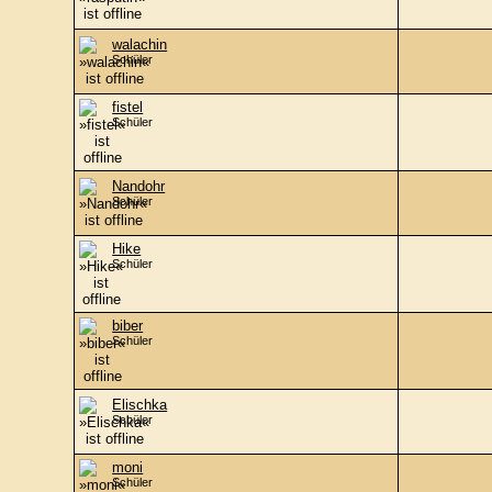
walachin
Schüler
fistel
Schüler
Nandohr
Schüler
Hike
Schüler
biber
Schüler
Elischka
Schüler
moni
Schüler