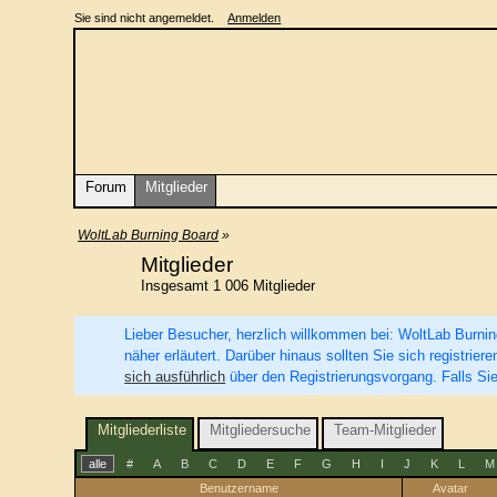
Sie sind nicht angemeldet.
Anmelden
Forum
Mitglieder
WoltLab Burning Board
»
Mitglieder
Insgesamt 1 006 Mitglieder
Lieber Besucher, herzlich willkommen bei: WoltLab Burning 
näher erläutert. Darüber hinaus sollten Sie sich registri
sich ausführlich
über den Registrierungsvorgang. Falls Sie
Mitgliederliste
Mitgliedersuche
Team-Mitglieder
alle
#
A
B
C
D
E
F
G
H
I
J
K
L
M
Benutzername
Avatar