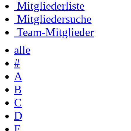
Mitgliederliste
Mitgliedersuche
Team-Mitglieder
alle
#
A
B
C
D
E