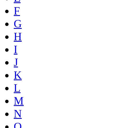
F
G
H
I
J
K
L
M
N
O