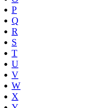
P
Q
R
S
T
U
V
W
X
Y