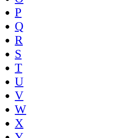
P
Q
R
S
T
U
V
W
X
Y