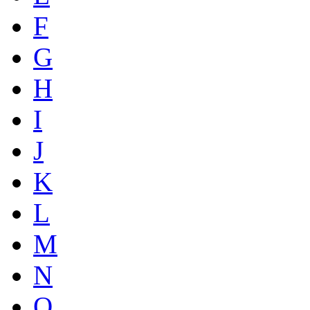
F
G
H
I
J
K
L
M
N
O