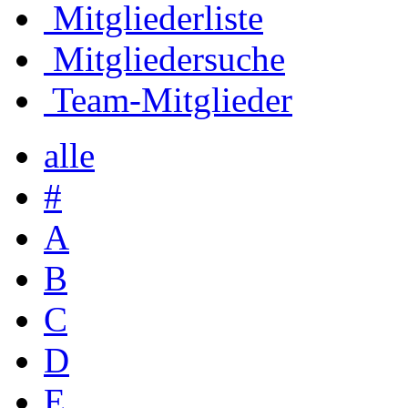
Mitgliederliste
Mitgliedersuche
Team-Mitglieder
alle
#
A
B
C
D
E