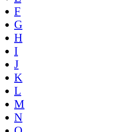
F
G
H
I
J
K
L
M
N
O