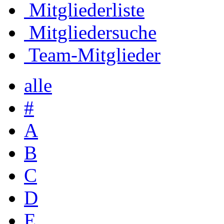
Mitgliederliste
Mitgliedersuche
Team-Mitglieder
alle
#
A
B
C
D
E