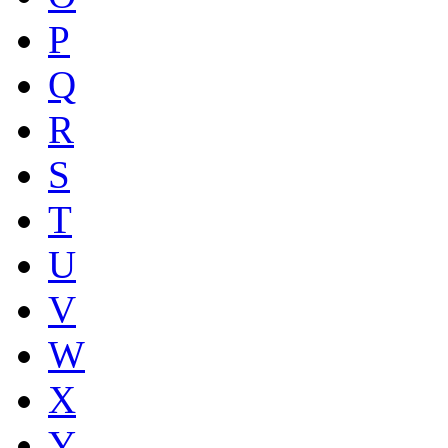
P
Q
R
S
T
U
V
W
X
Y