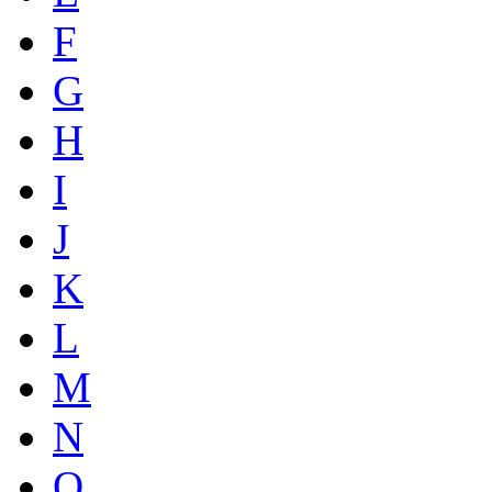
F
G
H
I
J
K
L
M
N
O