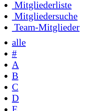
Mitgliederliste
Mitgliedersuche
Team-Mitglieder
alle
#
A
B
C
D
E