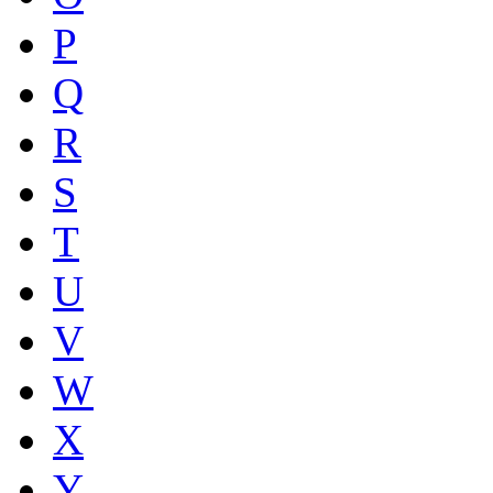
P
Q
R
S
T
U
V
W
X
Y