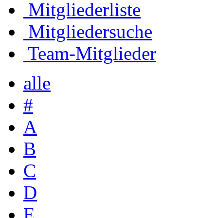
Mitgliederliste
Mitgliedersuche
Team-Mitglieder
alle
#
A
B
C
D
E