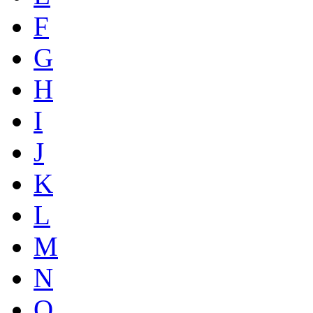
F
G
H
I
J
K
L
M
N
O