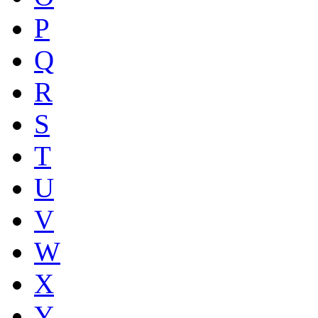
P
Q
R
S
T
U
V
W
X
Y