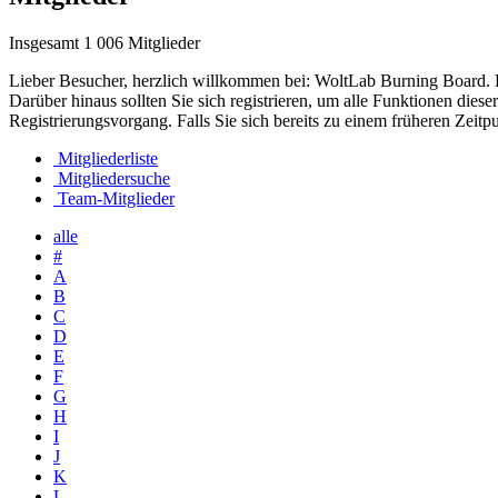
Insgesamt 1 006 Mitglieder
Lieber Besucher, herzlich willkommen bei: WoltLab Burning Board. Falls
Darüber hinaus sollten Sie sich registrieren, um alle Funktionen dies
Registrierungsvorgang. Falls Sie sich bereits zu einem früheren Zeitp
Mitgliederliste
Mitgliedersuche
Team-Mitglieder
alle
#
A
B
C
D
E
F
G
H
I
J
K
L