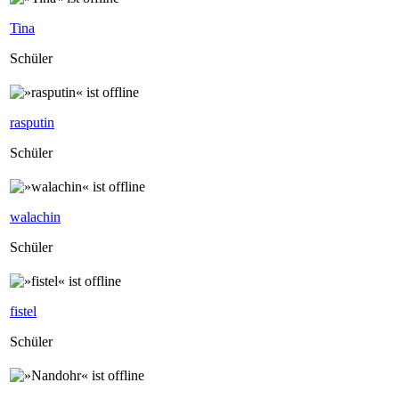
Tina
Schüler
rasputin
Schüler
walachin
Schüler
fistel
Schüler