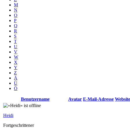
M
N
O
P
Q
R
S
T
U
V
W
X
Y
Z
Ä
Ü
Ö
Benutzername
Avatar
E-Mail-Adresse
Websit
Heidi
Fortgeschrittener