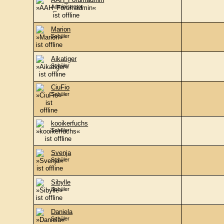
Administrator
Marion
Schüler
Aikatiger
Schüler
CiuFio
Schüler
kooikerfuchs
Schüler
Svenja
Schüler
Sibylle
Schüler
Daniela
Schüler