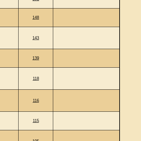
148
143
139
118
116
115