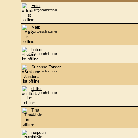
Heidi
Fortgeschrittener
Maik
Fortgeschrittener
hüterin
Fortgeschrittener
Susanne Zander
Fortgeschrittener
drifter
Fortgeschrittener
Tina
Schüler
rasputin
Schüler