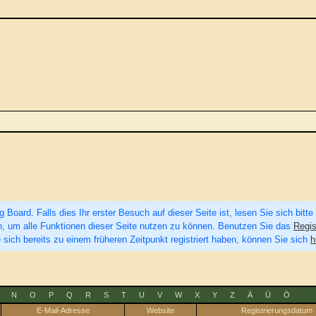
Board. Falls dies Ihr erster Besuch auf dieser Seite ist, lesen Sie sich bitte
eren, um alle Funktionen dieser Seite nutzen zu können. Benutzen Sie das
Regis
 sich bereits zu einem früheren Zeitpunkt registriert haben, können Sie sich
h
N
O
P
Q
R
S
T
U
V
W
X
Y
Z
Ä
Ü
Ö
E-Mail-Adresse
Website
Registrierungsdatum