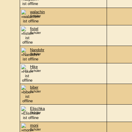
walachin
Schüler
fistel
Schüler
Nandohr
Schüler
Hike
Schüler
biber
Schüler
Elischka
Schüler
moni
Schüler