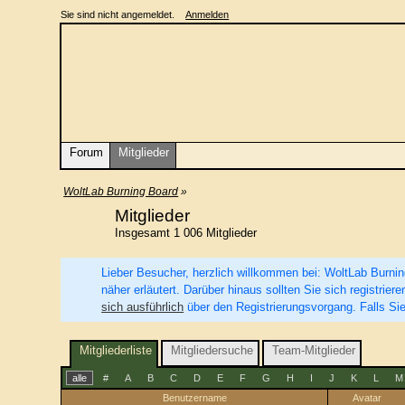
Sie sind nicht angemeldet.
Anmelden
Forum
Mitglieder
WoltLab Burning Board
»
Mitglieder
Insgesamt 1 006 Mitglieder
Lieber Besucher, herzlich willkommen bei: WoltLab Burning 
näher erläutert. Darüber hinaus sollten Sie sich registri
sich ausführlich
über den Registrierungsvorgang. Falls Sie
Mitgliederliste
Mitgliedersuche
Team-Mitglieder
alle
#
A
B
C
D
E
F
G
H
I
J
K
L
M
Benutzername
Avatar