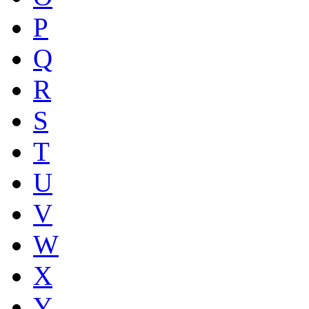
P
Q
R
S
T
U
V
W
X
Y