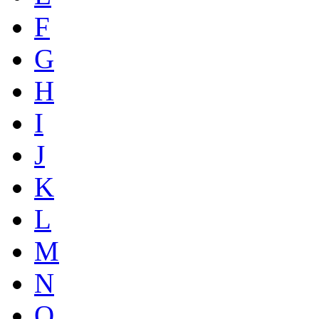
F
G
H
I
J
K
L
M
N
O