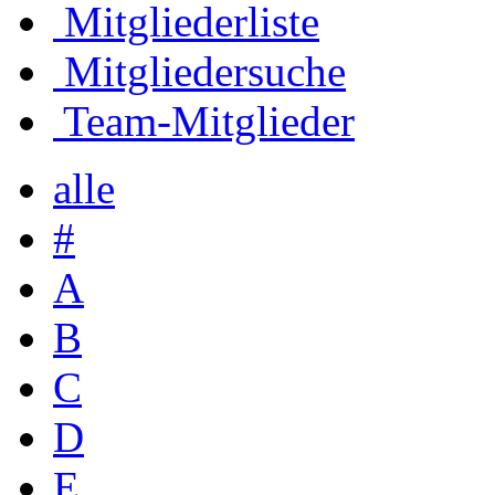
Mitgliederliste
Mitgliedersuche
Team-Mitglieder
alle
#
A
B
C
D
E