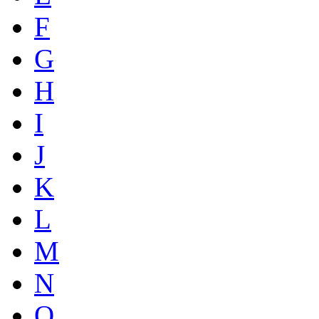
F
G
H
I
J
K
L
M
N
O