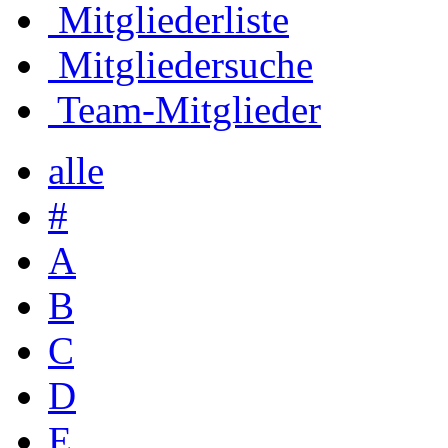
Mitgliederliste
Mitgliedersuche
Team-Mitglieder
alle
#
A
B
C
D
E