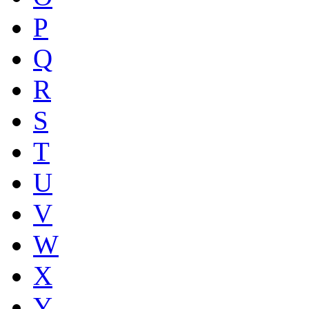
P
Q
R
S
T
U
V
W
X
Y