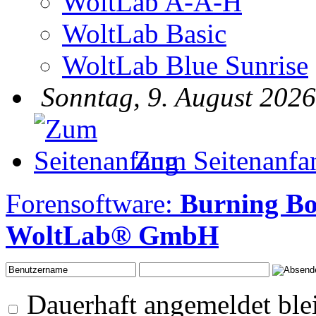
WoltLab A-A-H
WoltLab Basic
WoltLab Blue Sunrise
Sonntag, 9. August 2026
Zum Seitenanfa
Forensoftware:
Burning B
WoltLab® GmbH
Dauerhaft angemeldet ble