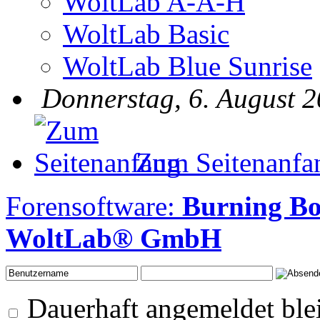
WoltLab A-A-H
WoltLab Basic
WoltLab Blue Sunrise
Donnerstag, 6. August 2
Zum Seitenanfa
Forensoftware:
Burning B
WoltLab® GmbH
Dauerhaft angemeldet ble