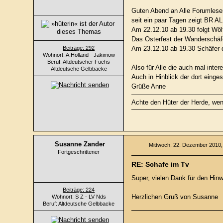
Guten Abend an Alle Forumlese
seit ein paar Tagen zeigt BR 
Am 22.12.10 ab 19.30 folgt Wöl
Das Osterfest der Wanderschäf
Beiträge: 292
Am 23.12.10 ab 19.30 Schäfer 
Wohnort: A.Holland - Jakimow
Beruf: Altdeutscher Fuchs
Also für Alle die auch mal int
Altdeutsche Gelbbacke
Auch in Hinblick der dort einge
Grüße Anne
Achte den Hüter der Herde, wenn
Susanne Zander
Mittwoch, 22. Dezember 2010,
Fortgeschrittener
RE: Schafe im Tv
Super, vielen Dank für den Hinw
Beiträge: 224
Herzlichen Gruß von Susanne
Wohnort: S Z - LV Nds
Beruf: Altdeutsche Gelbbacke