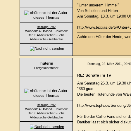
"Unter unserem Himmel"
Von Schellen und Hirten
Am Sonntag, 13.3. um 19:00 Uh
Beiträge: 292
http://www.texxas.de/tv/Unter
Wohnort: A.Holland - Jakimow
Beruf: Altdeutscher Fuchs
Achte den Hüter der Herde, wenn
Altdeutsche Gelbbacke
hüterin
Dienstag, 22. März 2011, 20:4
Fortgeschrittener
RE: Schafe im Tv
Am Samstag 26.3. um 19.30 u
"360 grad
Die besten Hütehunde von Wale
Beiträge: 292
http://www.toptv.de/Sendung/
Wohnort: A.Holland - Jakimow
Beruf: Altdeutscher Fuchs
Für Border Collie Fans sicher d
Altdeutsche Gelbbacke
Darüber lässt sich sicher disku