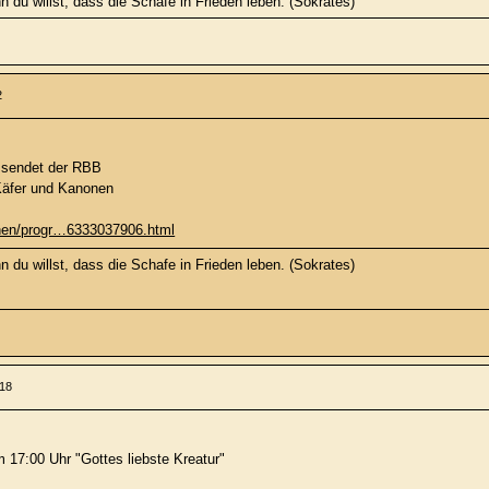
 du willst, dass die Schafe in Frieden leben. (Sokrates)
2
 sendet der RBB
Käfer und Kanonen
sehen/progr…6333037906.html
 du willst, dass die Schafe in Frieden leben. (Sokrates)
:18
 17:00 Uhr "Gottes liebste Kreatur"