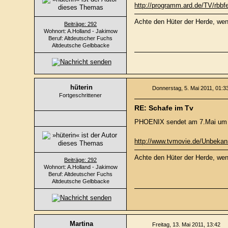
http://programm.ard.de/TV/rb
Achte den Hüter der Herde, wenn
Beiträge: 292
Wohnort: A.Holland - Jakimow
Beruf: Altdeutscher Fuchs
Altdeutsche Gelbbacke
hüterin
Donnerstag, 5. Mai 2011, 01:3
Fortgeschrittener
RE: Schafe im Tv
PHOENIX sendet am 7.Mai um 18
http://www.tvmovie.de/Unbeka
Achte den Hüter der Herde, wenn
Beiträge: 292
Wohnort: A.Holland - Jakimow
Beruf: Altdeutscher Fuchs
Altdeutsche Gelbbacke
Martina
Freitag, 13. Mai 2011, 13:42