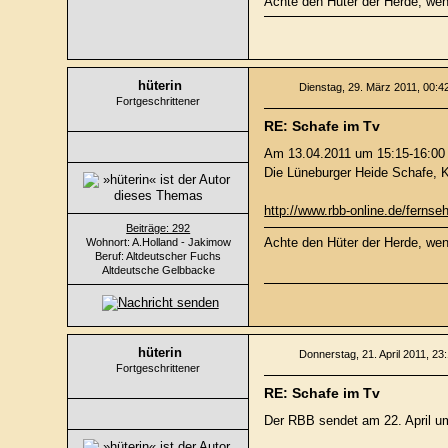
Achte den Hüter der Herde, wenn
hüterin
Dienstag, 29. März 2011, 00:4
Fortgeschrittener
RE: Schafe im Tv
Am 13.04.2011 um 15:15-16:00
Die Lüneburger Heide Schafe, 
http://www.rbb-online.de/fern
Beiträge: 292
Achte den Hüter der Herde, wenn
Wohnort: A.Holland - Jakimow
Beruf: Altdeutscher Fuchs
Altdeutsche Gelbbacke
hüterin
Donnerstag, 21. April 2011, 23
Fortgeschrittener
RE: Schafe im Tv
Der RBB sendet am 22. April um