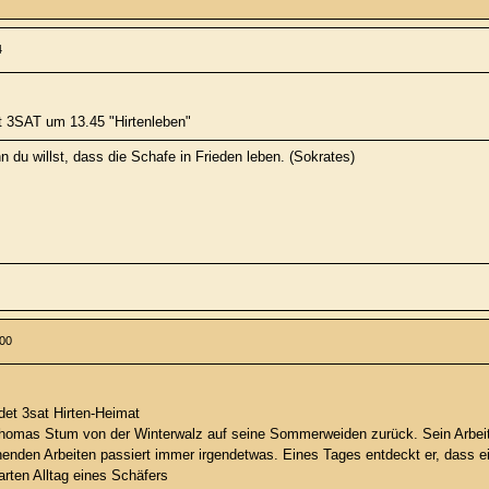
4
t 3SAT um 13.45 "Hirtenleben"
 du willst, dass die Schafe in Frieden leben. (Sokrates)
:00
et 3sat Hirten-Heimat
Thomas Stum von der Winterwalz auf seine Sommerweiden zurück. Sein Arbeits
nden Arbeiten passiert immer irgendetwas. Eines Tages entdeckt er, dass ein
rten Alltag eines Schäfers