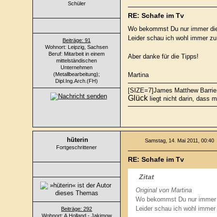
Schüler
RE: Schafe im Tv
Wo bekommst Du nur immer die
Leider schau ich wohl immer zu
Beiträge: 91
Wohnort: Leipzig, Sachsen
Beruf: Mitarbeit in einem
Aber danke für die Tipps!
mittelständischen
Unternehmen
(Metallbearbeitung);
Martina
Dipl.Ing.Arch.(FH)
[SIZE=7]James Matthew Barrie
Glück
liegt nicht darin, das
hüterin
Samstag, 14. Mai 2011, 00:40
Fortgeschrittener
RE: Schafe im Tv
Zitat
Original von Martina
Wo bekommst Du nur immer 
Leider schau ich wohl immer 
Beiträge: 292
Wohnort: A.Holland - Jakimow