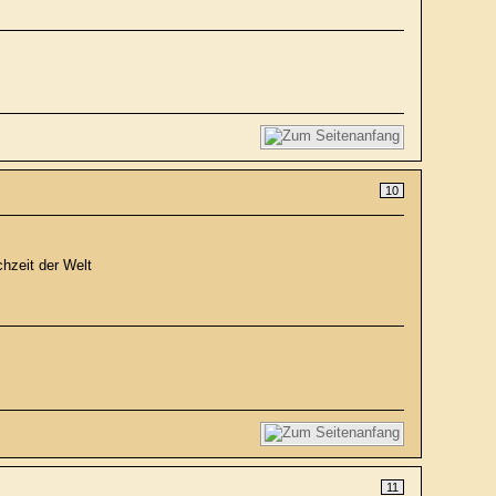
10
hzeit der Welt
11