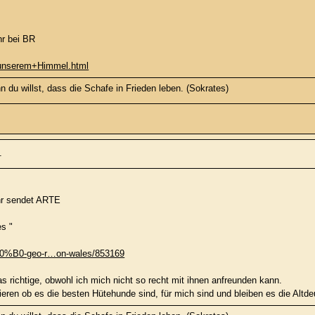
r bei BR
+unserem+Himmel.html
 du willst, dass die Schafe in Frieden leben. (Sokrates)
1
hr sendet ARTE
s "
360%B0-geo-r…on-wales/853169
as richtige, obwohl ich mich nicht so recht mit ihnen anfreunden kann.
tieren ob es die besten Hütehunde sind, für mich sind und bleiben es die Alt