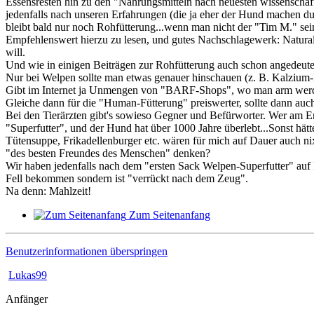
Essensresten hin zu den "Nahrungsmitteln nach neuesten wissenschaf
jedenfalls nach unseren Erfahrungen (die ja eher der Hund machen du
bleibt bald nur noch Rohfütterung...wenn man nicht der "Tim M." sei
Empfehlenswert hierzu zu lesen, und gutes Nachschlagewerk: Natur
will.
Und wie in einigen Beiträgen zur Rohfütterung auch schon angedeute
Nur bei Welpen sollte man etwas genauer hinschauen (z. B. Kalzium-
Gibt im Internet ja Unmengen von "BARF-Shops", wo man arm werden
Gleiche dann für die "Human-Fütterung" preiswerter, sollte dann auch
Bei den Tierärzten gibt's sowieso Gegner und Befürworter. Wer am En
"Superfutter", und der Hund hat über 1000 Jahre überlebt...Sonst hät
Tütensuppe, Frikadellenburger etc. wären für mich auf Dauer auch ni
"des besten Freundes des Menschen" denken?
Wir haben jedenfalls nach dem "ersten Sack Welpen-Superfutter" auf 
Fell bekommen sondern ist "verrückt nach dem Zeug".
Na denn: Mahlzeit!
Zum Seitenanfang
Benutzerinformationen überspringen
Lukas99
Anfänger