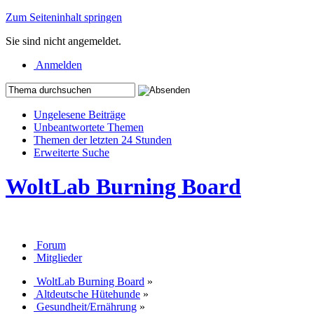
Zum Seiteninhalt springen
Sie sind nicht angemeldet.
Anmelden
Ungelesene Beiträge
Unbeantwortete Themen
Themen der letzten 24 Stunden
Erweiterte Suche
WoltLab Burning Board
Forum
Mitglieder
WoltLab Burning Board
»
Altdeutsche Hütehunde
»
Gesundheit/Ernährung
»