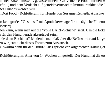
tlichen Erkenntnissen", gewissermaßen "Convenience-Food" für den Hun
rfte...) und dem Verdacht auf getreideverursachte Immunkrankheit die "
nes Hundes werden will...
al Dog Food - Rohfütterung für Hunde von Susanne Reinerth. Auszüge
t: kein großes "Gesumse" mit Apothekerwaage für die tägliche Fütteru
Bedarf).
 kann, wenn man auf die "volle BARF-Schiene" setzt. Um die Ecke, 
 für den Hund gerade akzeptabel sein...
de dann Recht hat? Ich denke mal, daß eher die Befürworter auf lange S
ten wir jetzt nicht dieses Forum zum Austausch.
x. Warum dann für den Hund? Alles spricht von artgerechter Haltung e
Rohfütterung im Alter von 14 Wochen umgestellt. Der Hund hat die ers