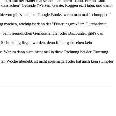
d, damit der Halter mal schnell "abfüttern" kann. Für uns sind
klassischen" Getreide (Weizen, Gerste, Roggen etc.) tabu, und damit
 hiervon gibt's auch bei Google-Books, wenn man mal "schnuppern"
ng machen, wichtig ist dann der "Fütterungsmix" im Durchschnitt.
beim freundlichen Gemüsehändler oder Discounter, gibt's das
icht richtig liegen werden, denn früher gab's eben kein
tc. Warum dann auch nicht mal in diese Richtung bei der Fütterung
ten Woche überlebt, ist nicht abgemagert oder hat auch kein stumpfes