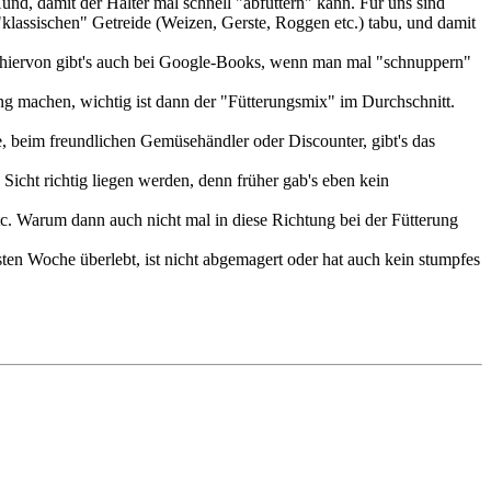
d, damit der Halter mal schnell "abfüttern" kann. Für uns sind
klassischen" Getreide (Weizen, Gerste, Roggen etc.) tabu, und damit
 hiervon gibt's auch bei Google-Books, wenn man mal "schnuppern"
ng machen, wichtig ist dann der "Fütterungsmix" im Durchschnitt.
beim freundlichen Gemüsehändler oder Discounter, gibt's das
icht richtig liegen werden, denn früher gab's eben kein
tc. Warum dann auch nicht mal in diese Richtung bei der Fütterung
ten Woche überlebt, ist nicht abgemagert oder hat auch kein stumpfes