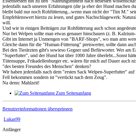
Essensresten hin zu den "Nahrungsmitteln nach neuesten wissenschaf
jedenfalls nach unseren Erfahrungen (die ja eher der Hund machen du
bleibt bald nur noch Rohfütterung...wenn man nicht der "Tim M." sei
Empfehlenswert hierzu zu lesen, und gutes Nachschlagewerk: Natur
will.
Und wie in einigen Beiträgen zur Rohfütterung auch schon angedeute
Nur bei Welpen sollte man etwas genauer hinschauen (z. B. Kalzium-
Gibt im Internet ja Unmengen von "BARF-Shops", wo man arm werden
Gleiche dann für die "Human-Fütterung" preiswerter, sollte dann auch
Bei den Tierärzten gibt's sowieso Gegner und Befürworter. Wer am En
"Superfutter", und der Hund hat über 1000 Jahre überlebt...Sonst hät
Tütensuppe, Frikadellenburger etc. wären für mich auf Dauer auch ni
"des besten Freundes des Menschen" denken?
Wir haben jedenfalls nach dem "ersten Sack Welpen-Superfutter" auf 
Fell bekommen sondern ist "verrückt nach dem Zeug".
Na denn: Mahlzeit!
Zum Seitenanfang
Benutzerinformationen überspringen
Lukas99
Anfänger