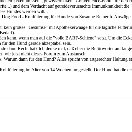
tlichen Erkenntnissen", gewissermaßen "Convenience-Food" für den Hun
rfte...) und dem Verdacht auf getreideverursachte Immunkrankheit die "
nes Hundes werden will...
al Dog Food - Rohfütterung für Hunde von Susanne Reinerth. Auszüge
t: kein großes "Gesumse" mit Apothekerwaage für die tägliche Fütteru
Bedarf).
 kann, wenn man auf die "volle BARF-Schiene" setzt. Um die Ecke, 
 für den Hund gerade akzeptabel sein...
de dann Recht hat? Ich denke mal, daß eher die Befürworter auf lange S
ten wir jetzt nicht dieses Forum zum Austausch.
x. Warum dann für den Hund? Alles spricht von artgerechter Haltung e
Rohfütterung im Alter von 14 Wochen umgestellt. Der Hund hat die ers