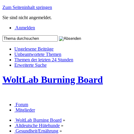
Zum Seiteninhalt springen
Sie sind nicht angemeldet.
Anmelden
Ungelesene Beiträge
Unbeantwortete Themen
Themen der letzten 24 Stunden
Erweiterte Suche
WoltLab Burning Board
Forum
Mitglieder
WoltLab Burning Board
»
Altdeutsche Hütehunde
»
Gesundheit/Ernährung
»