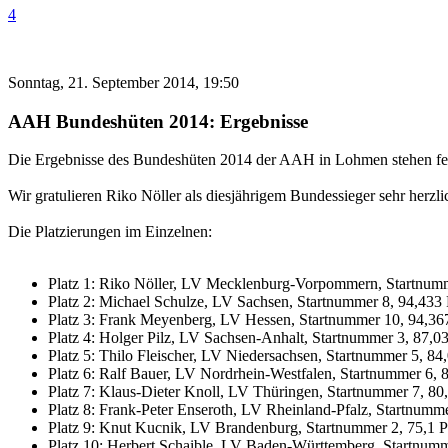
4
Sonntag, 21. September 2014, 19:50
AAH Bundeshüten 2014: Ergebnisse
Die Ergebnisse des Bundeshüten 2014 der AAH in Lohmen stehen fe
Wir gratulieren Riko Nöller als diesjährigem Bundessieger sehr herzli
Die Platzierungen im Einzelnen:
Platz 1: Riko Nöller, LV Mecklenburg-Vorpommern, Startnumm
Platz 2: Michael Schulze, LV Sachsen, Startnummer 8, 94,433
Platz 3: Frank Meyenberg, LV Hessen, Startnummer 10, 94,36
Platz 4: Holger Pilz, LV Sachsen-Anhalt, Startnummer 3, 87,0
Platz 5: Thilo Fleischer, LV Niedersachsen, Startnummer 5, 84
Platz 6: Ralf Bauer, LV Nordrhein-Westfalen, Startnummer 6, 
Platz 7: Klaus-Dieter Knoll, LV Thüringen, Startnummer 7, 80
Platz 8: Frank-Peter Enseroth, LV Rheinland-Pfalz, Startnumm
Platz 9: Knut Kucnik, LV Brandenburg, Startnummer 2, 75,1 
Platz 10: Herbert Schaible, LV Baden-Württemberg, Startnumm