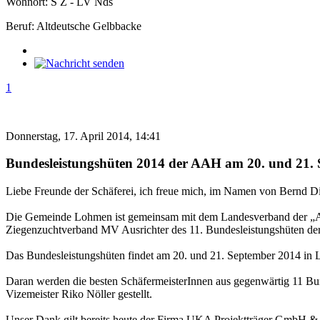
Wohnort: S Z - LV Nds
Beruf: Altdeutsche Gelbbacke
1
Donnerstag, 17. April 2014, 14:41
Bundesleistungshüten 2014 der AAH am 20. und 21.
Liebe Freunde der Schäferei, ich freue mich, im Namen von Bernd Dika
Die Gemeinde Lohmen ist gemeinsam mit dem Landesverband der „A
Ziegenzuchtverband MV Ausrichter des 11. Bundesleistungshüten d
Das Bundesleistungshüten findet am 20. und 21. September 2014 in L
Daran werden die besten SchäfermeisterInnen aus gegenwärtig 11 
Vizemeister Riko Nöller gestellt.
Unser Dank gilt bereits heute der Firma UKA Projektträger GmbH 