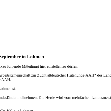
 September in Lohmen
u folgende Mitteiliung hier einstellen zu dürfen:
rbeitsgemeinschaft zur Zucht altdeutscher Hütehunde-AAH“ des La
er AAH.
ohmen statt..
Bundesländern teilnehmen. Die Herde wird vom mehrfachen Landesmei
& Co. KG aus Lohmen,