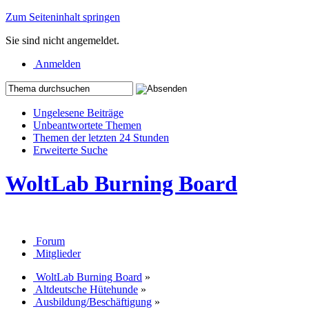
Zum Seiteninhalt springen
Sie sind nicht angemeldet.
Anmelden
Ungelesene Beiträge
Unbeantwortete Themen
Themen der letzten 24 Stunden
Erweiterte Suche
WoltLab Burning Board
Forum
Mitglieder
WoltLab Burning Board
»
Altdeutsche Hütehunde
»
Ausbildung/Beschäftigung
»