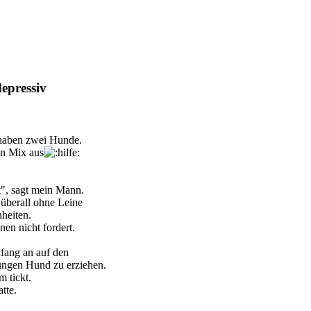
depressiv
 haben zwei Hunde.
in Mix aus
t", sagt mein Mann.
 überall ohne Leine
heiten.
nen nicht fordert.
fang an auf den
 jungen Hund zu erziehen.
 tickt.
tte.