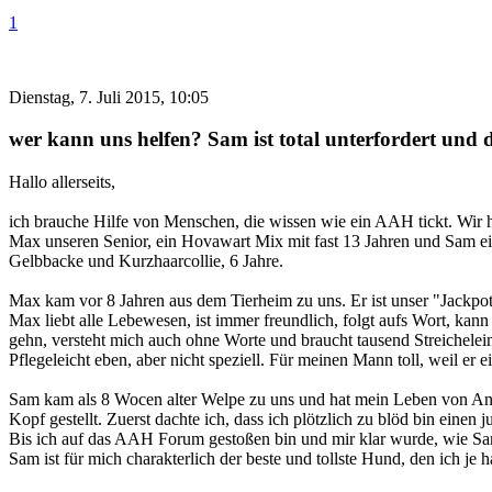
1
Dienstag, 7. Juli 2015, 10:05
wer kann uns helfen? Sam ist total unterfordert und 
Hallo allerseits,
ich brauche Hilfe von Menschen, die wissen wie ein AAH tickt. Wir
Max unseren Senior, ein Hovawart Mix mit fast 13 Jahren und Sam e
Gelbbacke und Kurzhaarcollie, 6 Jahre.
Max kam vor 8 Jahren aus dem Tierheim zu uns. Er ist unser "Jackpo
Max liebt alle Lebewesen, ist immer freundlich, folgt aufs Wort, kann
gehn, versteht mich auch ohne Worte und braucht tausend Streichelein
Pflegeleicht eben, aber nicht speziell. Für meinen Mann toll, weil er ei
Sam kam als 8 Wocen alter Welpe zu uns und hat mein Leben von An
Kopf gestellt. Zuerst dachte ich, dass ich plötzlich zu blöd bin einen
Bis ich auf das AAH Forum gestoßen bin und mir klar wurde, wie Sam
Sam ist für mich charakterlich der beste und tollste Hund, den ich je ha