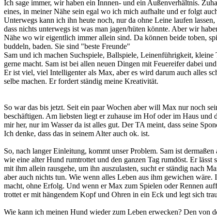
Ich sage immer, wir haben ein Innnen- und ein Außenverhältnis. Zuh
eines, in meiner Nähe sein egal wo ich mich aufhalte und er folgt auc
Unterwegs kann ich ihn heute noch, nur da ohne Leine laufen lassen,
dass nichts unterwegs ist was man jagen/hüten könnte. Aber wir haben
Nähe wo wir eigentlich immer allein sind. Da können beide toben, sp
buddeln, baden. Sie sind "beste Freunde"
Sam und ich machen Suchspiele, Ballspiele, Leinenführigkeit, kleine T
gerne macht. Sam ist bei allen neuen Dingen mit Feuereifer dabei un
Er ist viel, viel Intelligenter als Max, aber es wird darum auch alles 
selbe machen. Er fordert ständig meine Kreativität.
So war das bis jetzt. Seit ein paar Wochen aber will Max nur noch s
beschäftigen. Am liebsten liegt er zuhause im Hof oder im Haus und d
mir her, nur im Wasser da ist alles gut. Der TA meint, dass seine Sp
Ich denke, dass das in seinem Alter auch ok. ist.
So, nach langer Einleitung, kommt unser Problem. Sam ist dermaßen a
wie eine alter Hund rumtrottet und den ganzen Tag rumdöst. Er lässt s
mit ihm allein rausgehe, um ihn auszulasten, sucht er ständig nach 
aber auch nichts tun. Wie wenn alles Leben aus ihm gewichen wäre. Ic
macht, ohne Erfolg. Und wenn er Max zum Spielen oder Rennen auf
trottet er mit hängendem Kopf und Ohren in ein Eck und legt sich traur
Wie kann ich meinen Hund wieder zum Leben erwecken? Den von de