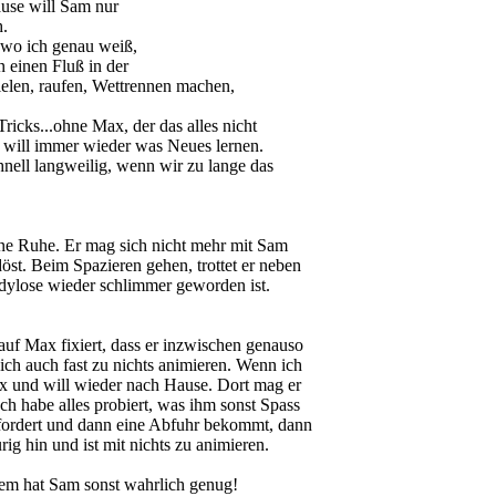
ause will Sam nur
h.
 wo ich genau weiß,
 einen Fluß in der
ielen, raufen, Wettrennen machen,
ricks...ohne Max, der das alles nicht
d will immer wieder was Neues lernen.
schnell langweilig, wenn wir zu lange das
eine Ruhe. Er mag sich nicht mehr mit Sam
öst. Beim Spazieren gehen, trottet er neben
ondylose wieder schlimmer geworden ist.
uf Max fixiert, dass er inzwischen genauso
ich auch fast zu nichts animieren. Wenn ich
Max und will wieder nach Hause. Dort mag er
h habe alles probiert, was ihm sonst Spass
fordert und dann eine Abfuhr bekommt, dann
ig hin und ist mit nichts zu animieren.
m hat Sam sonst wahrlich genug!