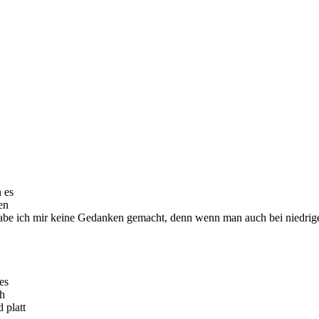
 es
en
habe ich mir keine Gedanken gemacht, denn wenn man auch bei niedrige
es
ch
 platt