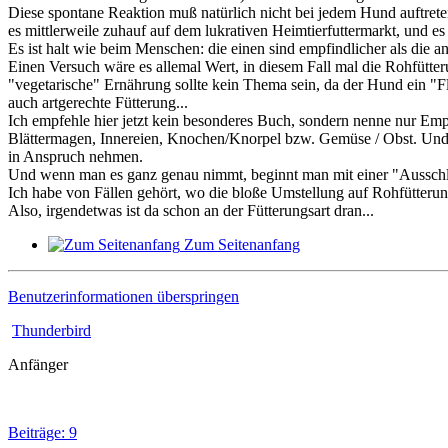
Diese spontane Reaktion muß natürlich nicht bei jedem Hund auftreten,
es mittlerweile zuhauf auf dem lukrativen Heimtierfuttermarkt, und 
Es ist halt wie beim Menschen: die einen sind empfindlicher als die an
Einen Versuch wäre es allemal Wert, in diesem Fall mal die Rohfütte
"vegetarische" Ernährung sollte kein Thema sein, da der Hund ein "Fl
auch artgerechte Fütterung...
Ich empfehle hier jetzt kein besonderes Buch, sondern nenne nur Empf
Blättermagen, Innereien, Knochen/Knorpel bzw. Gemüse / Obst. Und 
in Anspruch nehmen.
Und wenn man es ganz genau nimmt, beginnt man mit einer "Ausschlußf
Ich habe von Fällen gehört, wo die bloße Umstellung auf Rohfütterun
Also, irgendetwas ist da schon an der Fütterungsart dran...
Zum Seitenanfang
Benutzerinformationen überspringen
Thunderbird
Anfänger
Beiträge: 9