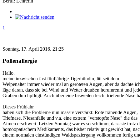
Beruf: Lehrerin
1
Sonntag, 17. April 2016, 21:25
Pollenallergie
Hallo,
meine inzwischen fast fünfjährige Tigerhündin, litt seit dem
Welpenalter immer wieder mal an geröteten Augen, aber da dachte ich
läge daran, dass sie bei Wind und Wetter draußen herumrennt und jed
Graben durchpflügt. Auch über eine bisweilen leicht triefende Nase 
Dieses Frühjahr
haben sich die Probleme nun massiv verstärkt: Rote tränende Augen,
Triefnase, Niesanfälle und v.a. eine extrem "verstopfte Nase" die das
Atmen erschwert. Letzten Sonntag war es so schlimm, dass sie trotz d
homöopatischem Medikaments, das bisher relativ gut gewirkt hat, na
einem normalen einstündigen Waldspaziergang vollkommen fertig und