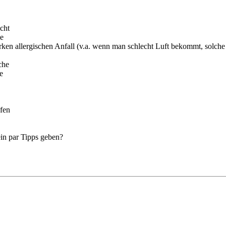
cht
se
tarken allergischen Anfall (v.a. wenn man schlecht Luft bekommt, solc
che
e
fen
in par Tipps geben?