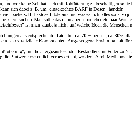
 und wer keine Zeit hat, sich mit Rohfütterung zu beschäftigen sollte l
es kann sich dabei z. B. um "eingekochtes BARF in Dosen" handeln.
deren, siehe z. B. Laktose-Intoleranz und was es nicht alles sonst so gib
rung zu versuchen. Man sollte das dann aber schon eher ein paar Woche
eischfresser" ist (man glaubt ja nicht, auf welche Ideen die Menschen
ehlungen aus entsprechender Literatur: ca. 70 % tierisch, ca. 30% pfla
ein paar zusätzliche Komponenten. Ausgewogene Ernährung halt für d
ütterung", um die allergieauslösenden Bestandteile im Futter zu "era
g die Blutwerte wesentlich verbessert hat, wo der TA mit Medikamenten