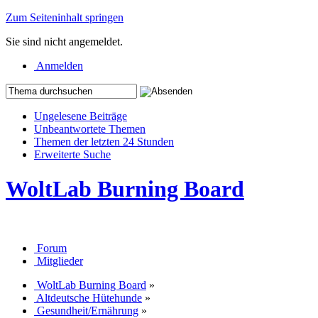
Zum Seiteninhalt springen
Sie sind nicht angemeldet.
Anmelden
Ungelesene Beiträge
Unbeantwortete Themen
Themen der letzten 24 Stunden
Erweiterte Suche
WoltLab Burning Board
Forum
Mitglieder
WoltLab Burning Board
»
Altdeutsche Hütehunde
»
Gesundheit/Ernährung
»