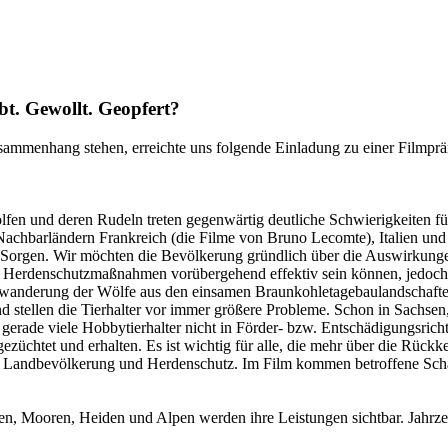
bt. Gewollt. Geopfert?
mmenhang stehen, erreichte uns folgende Einladung zu einer Filmpräm
lfen und deren Rudeln treten gegenwärtig deutliche Schwierigkeiten f
Nachbarländern Frankreich (die Filme von Bruno Lecomte), Italien und
 Sorgen. Wir möchten die Bevölkerung gründlich über die Auswirkunge
en Herdenschutzmaßnahmen vorübergehend effektiv sein können, jedoch 
Einwanderung der Wölfe aus den einsamen Braunkohletagebaulandschaft
d stellen die Tierhalter vor immer größere Probleme. Schon in Sachsen
 gerade viele Hobbytierhalter nicht in Förder- bzw. Entschädigungsri
gezüchtet und erhalten. Es ist wichtig für alle, die mehr über die Rück
Landbevölkerung und Herdenschutz. Im Film kommen betroffene Schafzü
n, Mooren, Heiden und Alpen werden ihre Leistungen sichtbar. Jahrze