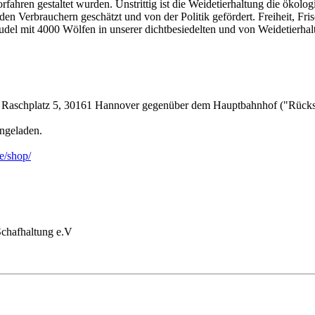
fahren gestaltet wurden. Unstrittig ist die Weidetierhaltung die ökologi
n Verbrauchern geschätzt und von der Politik gefördert. Freiheit, Frisc
udel mit 4000 Wölfen in unserer dichtbesiedelten und von Weidetierha
, Raschplatz 5, 30161 Hannover gegenüber dem Hauptbahnhof ("Rückse
ingeladen.
e/shop/
Schafhaltung e.V