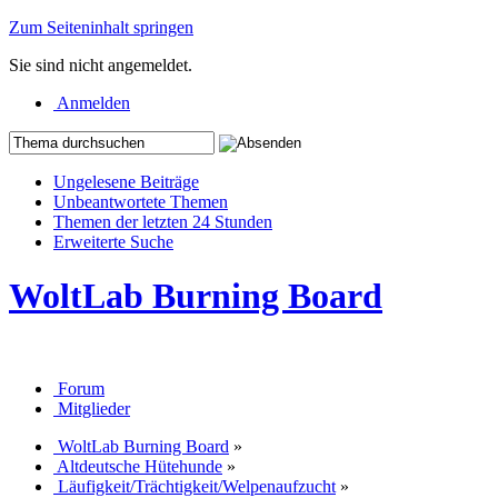
Zum Seiteninhalt springen
Sie sind nicht angemeldet.
Anmelden
Ungelesene Beiträge
Unbeantwortete Themen
Themen der letzten 24 Stunden
Erweiterte Suche
WoltLab Burning Board
Forum
Mitglieder
WoltLab Burning Board
»
Altdeutsche Hütehunde
»
Läufigkeit/Trächtigkeit/Welpenaufzucht
»