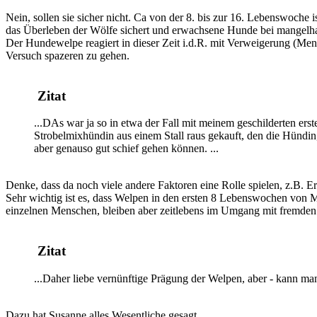
Nein, sollen sie sicher nicht. Ca von der 8. bis zur 16. Lebenswoche
das Überleben der Wölfe sichert und erwachsene Hunde bei mangelha
Der Hundewelpe reagiert in dieser Zeit i.d.R. mit Verweigerung (Mens
Versuch spazeren zu gehen.
Zitat
...DAs war ja so in etwa der Fall mit meinem geschilderten ers
Strobelmixhündin aus einem Stall raus gekauft, den die Hündin, 
aber genauso gut schief gehen können. ...
Denke, dass da noch viele andere Faktoren eine Rolle spielen, z.B. E
Sehr wichtig ist es, dass Welpen in den ersten 8 Lebenswochen von 
einzelnen Menschen, bleiben aber zeitlebens im Umgang mit fremden
Zitat
...Daher liebe vernünftige Prägung der Welpen, aber - kann m
Dazu hat Susanne alles Wesentliche gesagt.