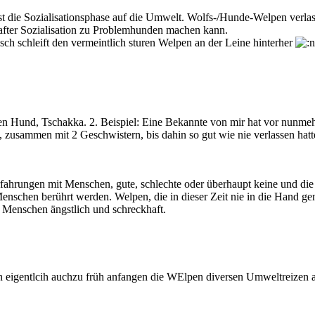
 ist die Sozialisationsphase auf die Umwelt. Wolfs-/Hunde-Welpen verla
fter Sozialisation zu Problemhunden machen kann.
ch schleift den vermeintlich sturen Welpen an der Leine hinterher
ten Hund, Tschakka. 2. Beispiel: Eine Bekannte von mir hat vor nunmeh
zusammen mit 2 Geschwistern, bis dahin so gut wie nie verlassen hatte,
rfahrungen mit Menschen, gute, schlechte oder überhaupt keine und die 
Menschen berührt werden. Welpen, die in dieser Zeit nie in die Hand
 Menschen ängstlich und schreckhaft.
an eigentlcih auchzu früh anfangen die WElpen diversen Umweltreizen 