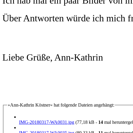
Ich hab mal ein paar Bilder von i
Über Antworten würde ich mich 
Liebe Grüße, Ann-Kathrin
»Ann-Kathrin Köstner« hat folgende Dateien angehängt:
IMG-20180317-WA0031.jpg
(77,18 kB -
14
mal heruntergel
IMG-20180317-WA0035.jpg
(89,33 kB -
11
mal heruntergel