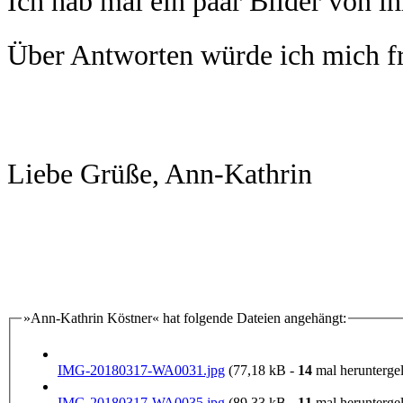
Ich hab mal ein paar Bilder von i
Über Antworten würde ich mich 
Liebe Grüße, Ann-Kathrin
»Ann-Kathrin Köstner« hat folgende Dateien angehängt:
IMG-20180317-WA0031.jpg
(77,18 kB -
14
mal heruntergel
IMG-20180317-WA0035.jpg
(89,33 kB -
11
mal heruntergel